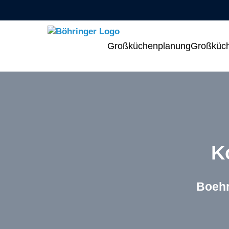
Menü überspringen
Menü überspringen
Zeige Menü-Unterpunkte von
Zeige Me
Großküchenplanung
Großküch
K
Boehr