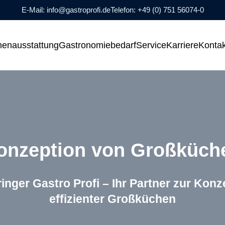
E-Mail: info@gastroprofi.de
Telefon: +49 (0) 751 56074-0
 'Großküchenplanung'
nü-Unterpunkte von 'Großküchenausstattung'
Zeige Menü-Unterpunkte von 'Gastronomi
enausstattung
Gastronomiebedarf
Service
Karriere
Kontak
onzeption von Großküch
inger Gastro Profi – Ihr Partner zur Konz
effizienter Großküchen