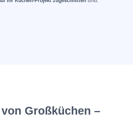
uf Ihr Küchen-Projekt zugeschnitten
sind.
 von Großküchen –