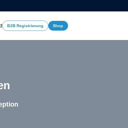
ebedarf'
t
B2B Registrierung
Shop
en
eption